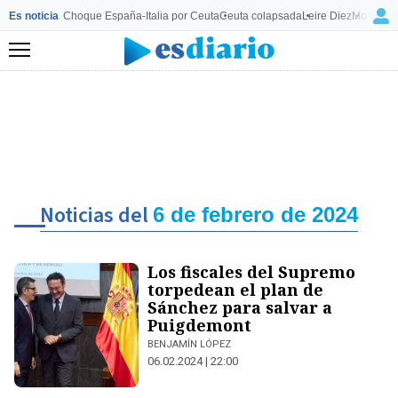
Es noticia
Choque España-Italia por Ceuta
Ceuta colapsada
Leire Diez
Mourinho
Menú
Noticias del
6 de febrero de 2024
Los fiscales del Supremo
torpedean el plan de
Sánchez para salvar a
Puigdemont
BENJAMÍN LÓPEZ
06.02.2024 | 22:00