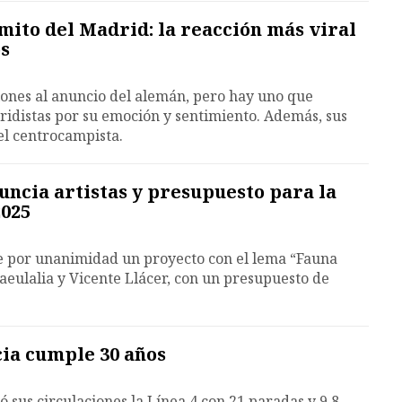
mito del Madrid: la reacción más viral
os
iones al anuncio del alemán, pero hay uno que
ridistas por su emoción y sentimiento. Además, sus
l centrocampista.
ncia artistas y presupuesto para la
2025
ge por unanimidad un proyecto con el lema “Fauna
taeulalia y Vicente Llácer, con un presupuesto de
cia cumple 30 años
ó sus circulaciones la Línea 4 con 21 paradas y 9,8