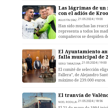
Las lágrimas de un 
con el adiós de Kro
21.05.2024 | 19:00
AGUSTÍN DÍAZ
Han sido muchas las reacc
representa a todos los mad
compañeros se despiden de
El Ayuntamiento anu
falla municipal de 
21.05.2024 | 19:00
SERGI TARAZONA
El comité de selección eli
Fallera”, de Alejandro San
máximo de 239.000 euros.
El tranvía de Valèn
21.05.2024 | 18:56
NOEL RODILLA
El 21 de mayo de 1994 inici