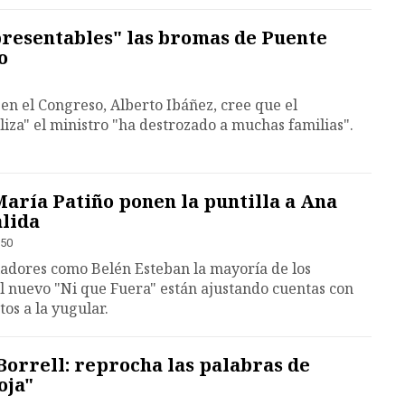
esentables" las bromas de Puente
o
n el Congreso, Alberto Ibáñez, cree que el
iza" el ministro "ha destrozado a muchas familias".
aría Patiño ponen la puntilla a Ana
alida
:50
iadores como Belén Esteban la mayoría de los
 nuevo "Ni que Fuera" están ajustando cuentas con
os a la yugular.
 Borrell: reprocha las palabras de
oja"