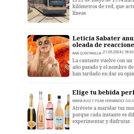
kilómetros de red, que act
líneas
Leticia Sabater anun
oleada de reaccion
21.05.2024 | 18:30
ANA QUINTANILLA
La cantante vuelve con un 
año pasado y el nombre de 
han tardado en dar su opin
Elige tu bebida per
MARÍA RUIZ Y PILAR HERNÁNDEZ COL
Atrévete a maridar tus mom
porque cada instante es di
experimentar y disfrutar.