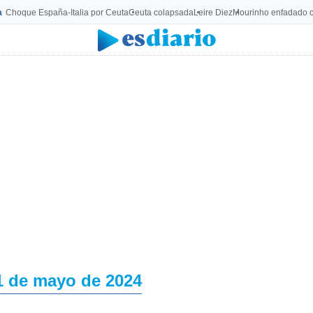
a
Choque España-Italia por Ceuta
Ceuta colapsada
Leire Diez
Mourinho enfadado c
1 de mayo de 2024