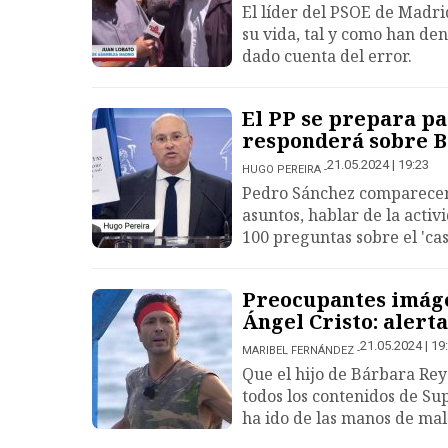
El líder del PSOE de Madri
su vida, tal y como han den
dado cuenta del error.
El PP se prepara pa
responderá sobre 
21.05.2024 | 19:23
HUGO PEREIRA
Pedro Sánchez comparecerá
asuntos, hablar de la activ
100 preguntas sobre el 'cas
Preocupantes imáge
Ángel Cristo: aler
21.05.2024 | 19
MARIBEL FERNÁNDEZ
Que el hijo de Bárbara Rey 
todos los contenidos de Su
ha ido de las manos de ma