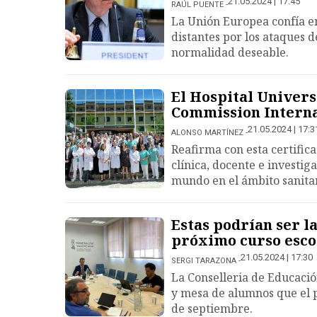
21.05.2024 | 17:45
RAÚL PUENTE
La Unión Europea confía en
distantes por los ataques d
normalidad deseable.
El Hospital Univers
Commission Interna
21.05.2024 | 17:3
ALONSO MARTÍNEZ
Reafirma con esta certific
clínica, docente e investig
mundo en el ámbito sanitar
Estas podrían ser l
próximo curso esco
21.05.2024 | 17:30
SERGI TARAZONA
La Conselleria de Educació
y mesa de alumnos que el 
de septiembre.