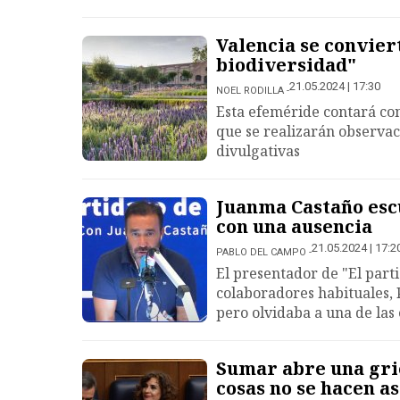
Valencia se conviert
biodiversidad"
21.05.2024 | 17:30
NOEL RODILLA
Esta efeméride contará con 
que se realizarán observac
divulgativas
Juanma Castaño escu
con una ausencia
21.05.2024 | 17:2
PABLO DEL CAMPO
El presentador de "El par
colaboradores habituales, 
pero olvidaba a una de las 
Sumar abre una grie
cosas no se hacen as