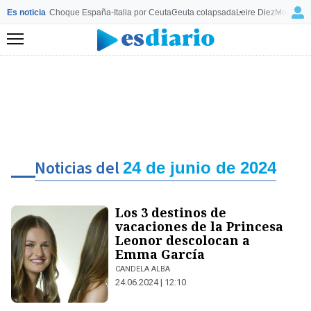
Es noticia
Choque España-Italia por Ceuta
Ceuta colapsada
Leire Diez
Mourinho
Menú
Noticias del
24 de junio de 2024
Los 3 destinos de
vacaciones de la Princesa
Leonor descolocan a
Emma García
CANDELA ALBA
24.06.2024 | 12:10