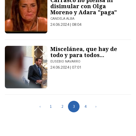
Carrasco no piensa ni
disimular con Olga
Moreno y Adara "paga"
CANDELA ALBA
24.06.2024 | 08:04
Miscelánea, que hay de
todo y para todos…
EUSEBIO NAVARRO
24.06.2024 | 07:01
‹
1
2
3
4
›