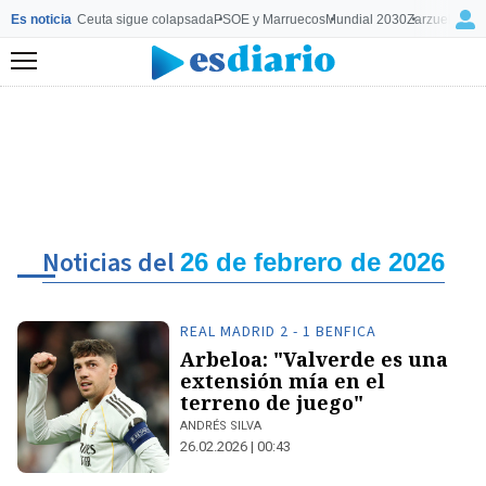
Es noticia
Ceuta sigue colapsada
PSOE y Marruecos
Mundial 2030
Zarzuela y M
Menú
Noticias del
26 de febrero de 2026
REAL MADRID 2 - 1 BENFICA
Arbeloa: "Valverde es una
extensión mía en el
terreno de juego"
ANDRÉS SILVA
26.02.2026 | 00:43