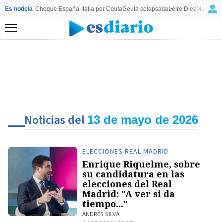
Es noticia
Choque España-Italia por Ceuta
Ceuta colapsada
Leire Diez
Mourinho
Menú
Noticias del
13 de mayo de 2026
ELECCIONES REAL MADRID
Enrique Riquelme, sobre
su candidatura en las
elecciones del Real
Madrid: "A ver si da
tiempo..."
ANDRÉS SILVA