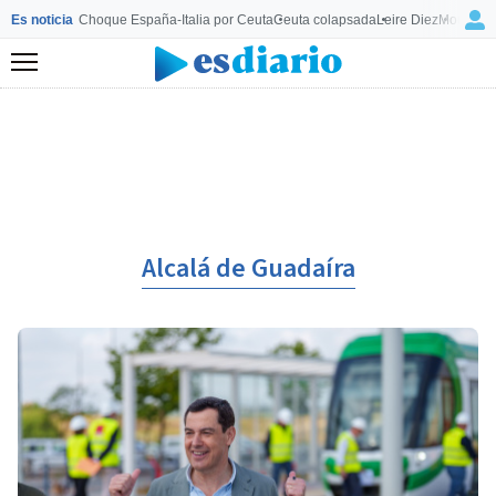
Es noticia
Choque España-Italia por Ceuta
Ceuta colapsada
Leire Diez
Mourinho
Menú
Alcalá de Guadaíra