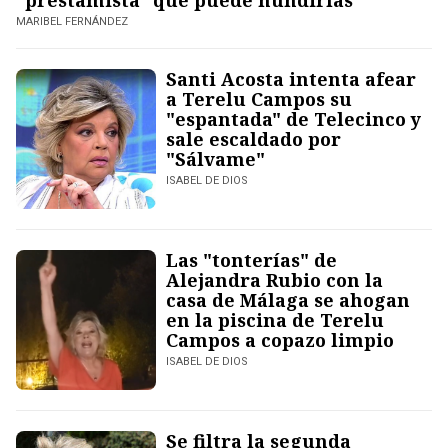
"prestamista" que puede hundirlas
MARIBEL FERNÁNDEZ
Santi Acosta intenta afear
a Terelu Campos su
"espantada" de Telecinco y
sale escaldado por
"Sálvame"
ISABEL DE DIOS
Las "tonterías" de
Alejandra Rubio con la
casa de Málaga se ahogan
en la piscina de Terelu
Campos a copazo limpio
ISABEL DE DIOS
Se filtra la segunda