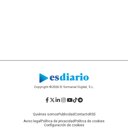
Copyright ©2026 El Semanal Digital, S.L.
Facebook
Twitter
LinkedIn
Instagram
YouTube
TikTok
Telegram
Quiénes somos
Publicidad
Contacto
RSS
Aviso legal
Política de privacidad
Política de cookies
Configuración de cookies