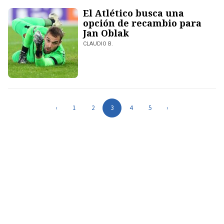
El Atlético busca una
opción de recambio para
Jan Oblak
CLAUDIO B.
‹
1
2
3
4
5
›