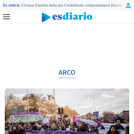
Es noticia
Choque España-Italia por Ceuta
Ceuta colapsada
Leire Diez
Mourinho
Menú
ARCO