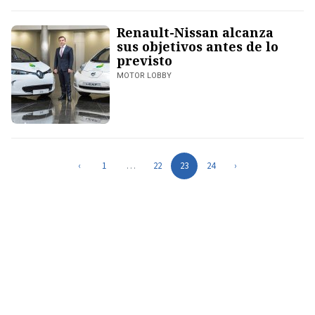
Renault-Nissan alcanza
sus objetivos antes de lo
previsto
MOTOR LOBBY
‹
1
…
22
23
24
›