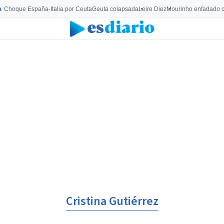
a
Choque España-Italia por Ceuta
Ceuta colapsada
Leire Diez
Mourinho enfadado c
Cristina Gutiérrez