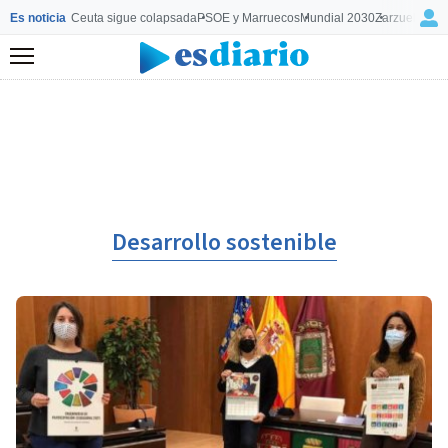
Es noticia
Ceuta sigue colapsada
PSOE y Marruecos
Mundial 2030
Zarzuela y M
Menú
Desarrollo sostenible