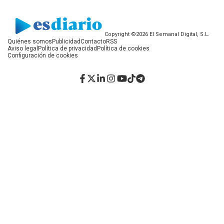
Copyright ©2026 El Semanal Digital, S.L.
Quiénes somos
Publicidad
Contacto
RSS
Aviso legal
Política de privacidad
Política de cookies
Configuración de cookies
Facebook
Twitter
LinkedIn
Instagram
YouTube
TikTok
Telegram