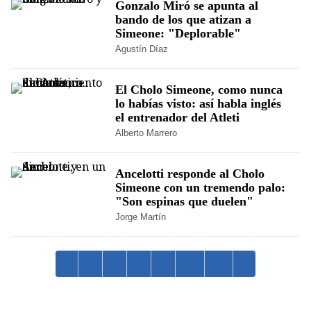
Gonzalo Miró se apunta al
bando de los que atizan a
Simeone: "Deplorable"
Agustín Díaz
El Cholo Simeone, como nunca
lo habías visto: así habla inglés
el entrenador del Atleti
Alberto Marrero
Ancelotti responde al Cholo
Simeone con un tremendo palo:
"Son espinas que duelen"
Jorge Martín
‹
1
2
3
4
…
13
›