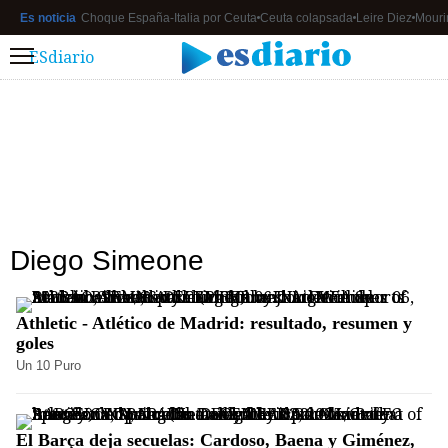
Es noticia
Choque España-Italia por Ceuta
Ceuta colapsada
Leire Diez
Mouri
ESdiario
Menú
Diego Simeone
Athletic - Atlético de Madrid: resultado, resumen y
goles
Un 10 Puro
El Barça deja secuelas: Cardoso, Baena y Giménez,