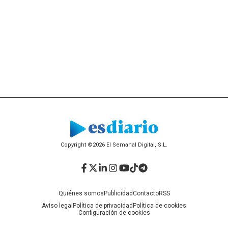
Copyright ©2026 El Semanal Digital, S.L.
Facebook
Twitter
LinkedIn
Instagram
YouTube
TikTok
Telegram
Quiénes somos
Publicidad
Contacto
RSS
Aviso legal
Política de privacidad
Política de cookies
Configuración de cookies