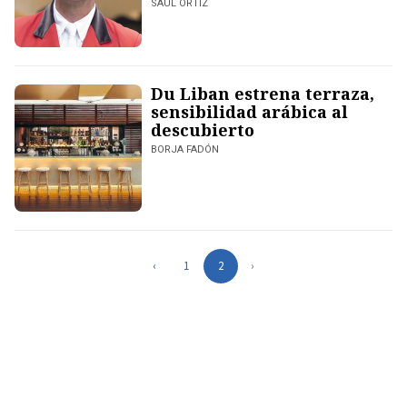
SAÚL ORTIZ
Du Liban estrena terraza,
sensibilidad arábica al
descubierto
BORJA FADÓN
‹
1
2
›