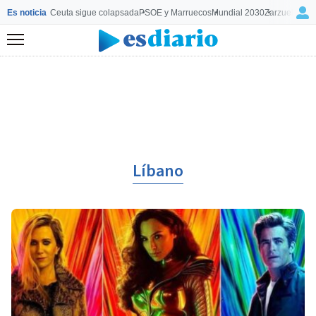
Es noticia
Ceuta sigue colapsada
PSOE y Marruecos
Mundial 2030
Zarzuela y M
Menú
Líbano