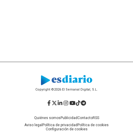
Copyright ©2026 El Semanal Digital, S.L.
Facebook
Twitter
LinkedIn
Instagram
YouTube
TikTok
Telegram
Quiénes somos
Publicidad
Contacto
RSS
Aviso legal
Política de privacidad
Política de cookies
Configuración de cookies