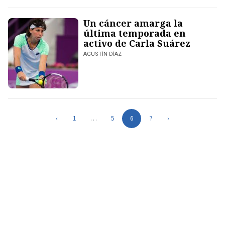
Un cáncer amarga la
última temporada en
activo de Carla Suárez
AGUSTÍN DÍAZ
‹
1
…
5
6
7
›