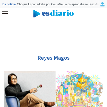
Es noticia
Choque España-Italia por Ceuta
Ceuta colapsada
Leire Diez
Mourinho
Menú
Reyes Magos