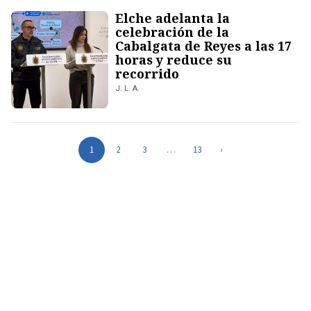
Elche adelanta la
celebración de la
Cabalgata de Reyes a las 17
horas y reduce su
recorrido
J. L. A.
1
2
3
…
13
›