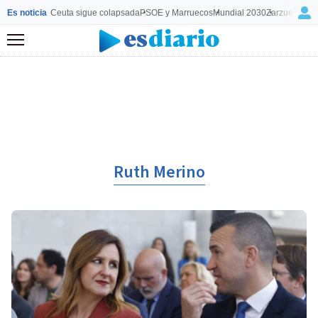
Es noticia
Ceuta sigue colapsada
PSOE y Marruecos
Mundial 2030
Zarzuela y M
Menú
Ruth Merino