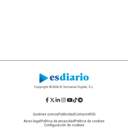
Copyright ©2026 El Semanal Digital, S.L.
Facebook
Twitter
LinkedIn
Instagram
YouTube
TikTok
Telegram
Quiénes somos
Publicidad
Contacto
RSS
Aviso legal
Política de privacidad
Política de cookies
Configuración de cookies