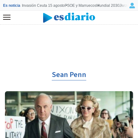
Es noticia
Invasión Ceuta 15 agosto
PSOE y Marruecos
Mundial 2030
Zarzuela y
Menú
Sean Penn