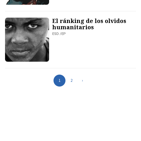
El ránking de los olvidos
humanitarios
ESD /EP
1
2
›