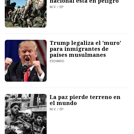
nacional está en peligro
M.V. / EP
Trump legaliza el 'muro'
para inmigrantes de
países musulmanes
ESDIARIO
La paz pierde terreno en
el mundo
M.V. / EP