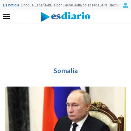
Es noticia
Choque España-Italia por Ceuta
Ceuta colapsada
Leire Diez
Mourinho
Menú
Somalia