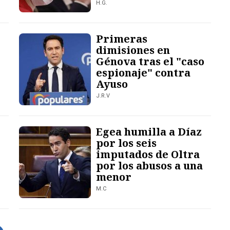
H.G.
Primeras
dimisiones en
Génova tras el "caso
espionaje" contra
Ayuso
J.R.V
Egea humilla a Díaz
por los seis
imputados de Oltra
por los abusos a una
menor
M.C