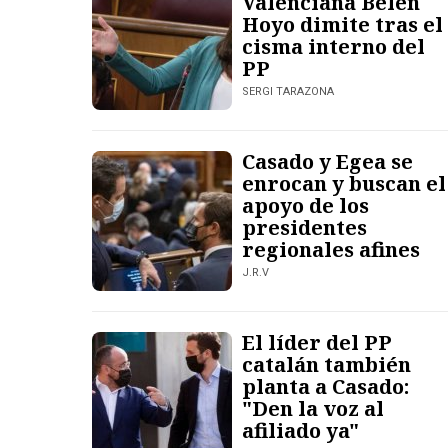
Valenciana Belén
Hoyo dimite tras el
cisma interno del
PP
SERGI TARAZONA
Casado y Egea se
enrocan y buscan el
apoyo de los
presidentes
regionales afines
J.R.V
El líder del PP
catalán también
planta a Casado:
"Den la voz al
afiliado ya"