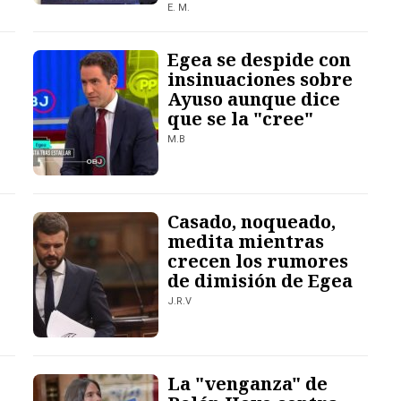
E. M.
Egea se despide con
insinuaciones sobre
Ayuso aunque dice
que se la "cree"
M.B
Casado, noqueado,
medita mientras
crecen los rumores
de dimisión de Egea
J.R.V
La "venganza" de