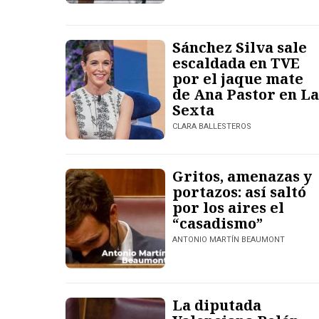
Sánchez Silva sale
escaldada en TVE
por el jaque mate
de Ana Pastor en La
Sexta
CLARA BALLESTEROS
Gritos, amenazas y
portazos: así saltó
por los aires el
“casadismo”
ANTONIO MARTÍN BEAUMONT
La diputada