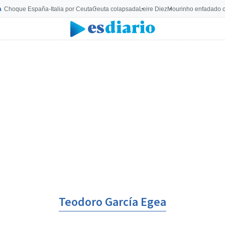
a
Choque España-Italia por Ceuta
Ceuta colapsada
Leire Diez
Mourinho enfadado c
Teodoro García Egea