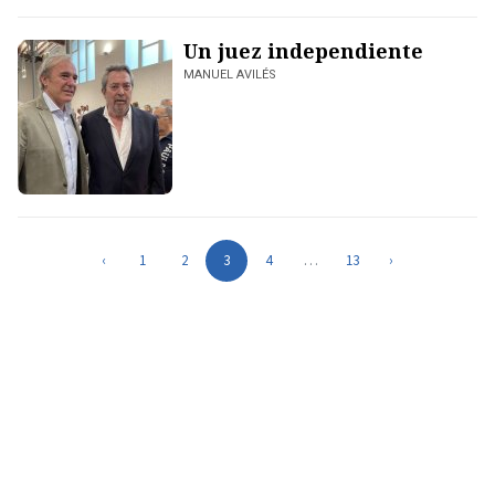
Un juez independiente
MANUEL AVILÉS
‹
1
2
3
4
…
13
›