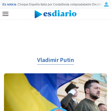
Es noticia
Choque España-Italia por Ceuta
Ceuta colapsada
Leire Diez
Mourinho
Menú
Vladimir Putin