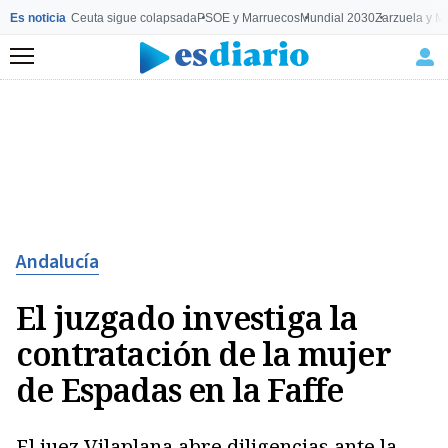
Es noticia
Ceuta sigue colapsada
PSOE y Marruecos
Mundial 2030
Zarzuela y M
Menú
Andalucía
El juzgado investiga la
contratación de la mujer
de Espadas en la Faffe
El juez Vilaplana abre diligencias ante la