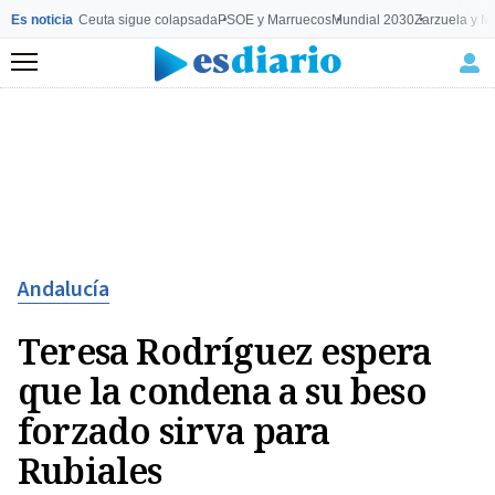
Es noticia
Ceuta sigue colapsada
PSOE y Marruecos
Mundial 2030
Zarzuela y M
Menú
Andalucía
Teresa Rodríguez espera
que la condena a su beso
forzado sirva para
Rubiales