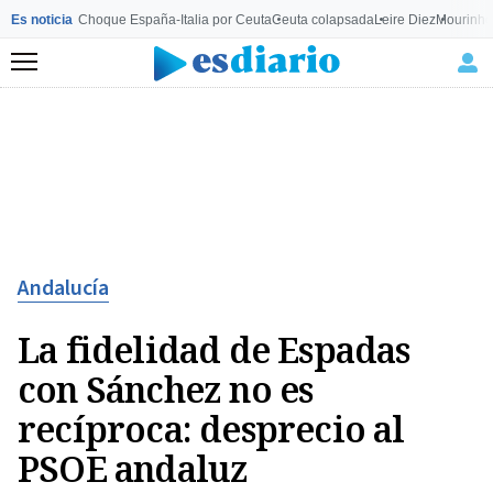
Es noticia
Choque España-Italia por Ceuta
Ceuta colapsada
Leire Diez
Mourinho
Menú
Andalucía
La fidelidad de Espadas
con Sánchez no es
recíproca: desprecio al
PSOE andaluz