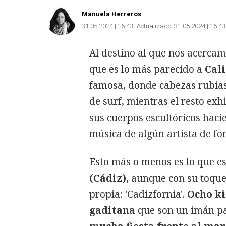
Manuela Herreros
31.05.2024 | 16:43
Actualizado:
31.05.2024 | 16:43
Al destino al que nos acercam
que es lo más parecido a
Cali
famosa, donde cabezas rubias
de surf, mientras el resto exh
sus cuerpos escultóricos hacie
música de algún artista de fo
Esto más o menos es lo que e
(Cádiz)
, aunque con su toque
propia: 'Cadizfornia'.
Ocho k
gaditana
que son un imán p