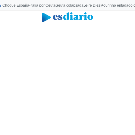
a
Choque España-Italia por Ceuta
Ceuta colapsada
Leire Diez
Mourinho enfadado c