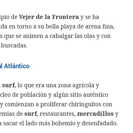
.
ipio de
Vejer de la Frontera
y se ha
a en torno a su bella playa de arena fina,
es que se animen a cabalgar las olas y con
 buscadas.
l Atlántico
l
surf
, lo que era una zona agrícola y
leo de población y algún sitio auténtico
y comienzan a proliferar chiringuitos con
demias de
surf
, restaurantes,
mercadillos
y
 a sacar el lado más bohemio y desenfadado.