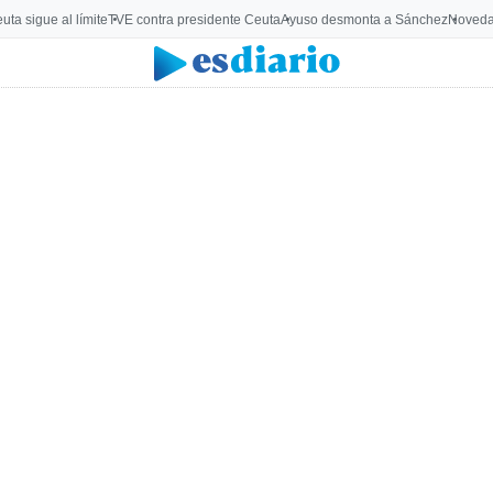
uta sigue al límite
TVE contra presidente Ceuta
Ayuso desmonta a Sánchez
Noveda