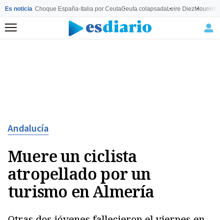
Es noticia
Choque España-Italia por Ceuta
Ceuta colapsada
Leire Diez
Mourinho
Menú
Andalucía
Muere un ciclista
atropellado por un
turismo en Almería
Otras dos jóvenes fallecieron el viernes en