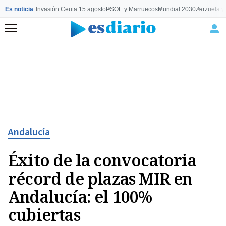
Es noticia
Invasión Ceuta 15 agosto
PSOE y Marruecos
Mundial 2030
Zarzuela y
Menú
Andalucía
Éxito de la convocatoria
récord de plazas MIR en
Andalucía: el 100%
cubiertas