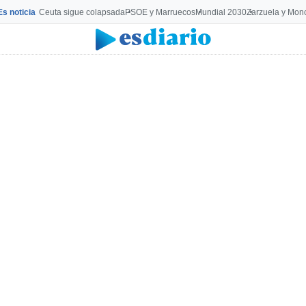
Es noticia
Ceuta sigue colapsada
PSOE y Marruecos
Mundial 2030
Zarzuela y Mon