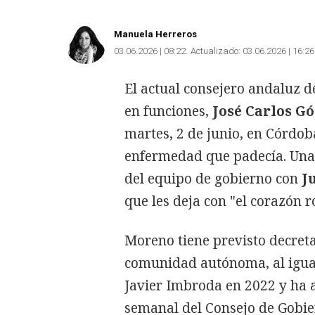
Manuela Herreros
03.06.2026 | 08:22
Actualizado:
03.06.2026 | 16:26
El actual consejero andaluz d
en funciones,
José Carlos G
martes, 2 de junio, en Córdob
enfermedad que padecía. Una
del equipo de gobierno con
J
que les deja con "el corazón r
Moreno tiene previsto decret
comunidad autónoma, al igual 
Javier Imbroda en 2022 y ha 
semanal del Consejo de Gobier