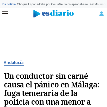
Es noticia
Choque España-Italia por Ceuta
Ceuta colapsada
Leire Diez
Mourinho
Menú
Andalucía
Un conductor sin carné
causa el pánico en Málaga:
fuga temeraria de la
policía con una menor a