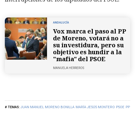
ANDALUCÍA
Vox marca el paso al PP
de Moreno, votará no a
su investidura, pero su
objetivo es hundir a la
"mafia" del PSOE
MANUELA HERREROS
JUAN MANUEL MORENO BONILLA
MARÍA JESÚS MONTERO
PSOE
PP
E