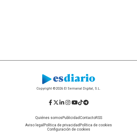
Copyright ©2026 El Semanal Digital, S.L.
Facebook
Twitter
LinkedIn
Instagram
YouTube
TikTok
Telegram
Quiénes somos
Publicidad
Contacto
RSS
Aviso legal
Política de privacidad
Política de cookies
Configuración de cookies