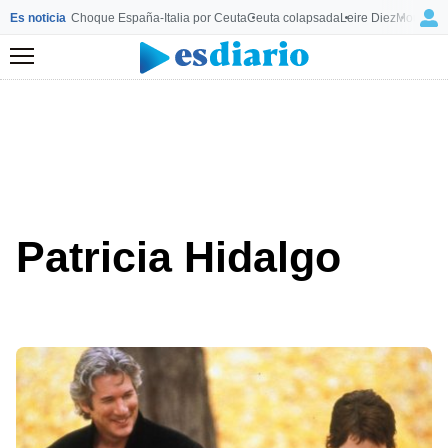
Es noticia
Choque España-Italia por Ceuta
Ceuta colapsada
Leire Diez
Mourinho
Menú
Patricia Hidalgo