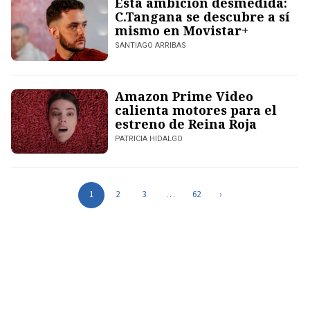
Esta ambición desmedida:
C.Tangana se descubre a sí
mismo en Movistar+
SANTIAGO ARRIBAS
Amazon Prime Video
calienta motores para el
estreno de Reina Roja
PATRICIA HIDALGO
1
2
3
…
62
›