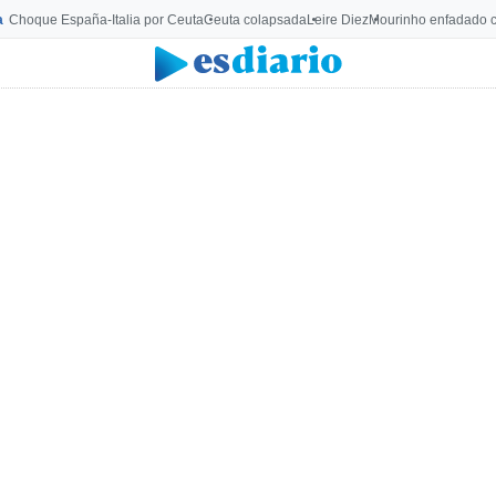
a
Choque España-Italia por Ceuta
Ceuta colapsada
Leire Diez
Mourinho enfadado c