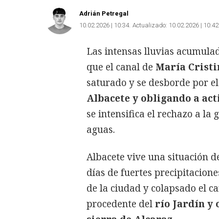
Adrián Petregal
10.02.2026 | 10:34
Actualizado:
10.02.2026 | 10:42
Las intensas lluvias acumula
que el canal de
María Cristi
saturado y se desborde por e
Albacete y obligando a ac
se intensifica el rechazo a la
aguas.
Albacete vive una situación d
días de fuertes precipitacion
de la ciudad y colapsado el ca
procedente del
río Jardín y 