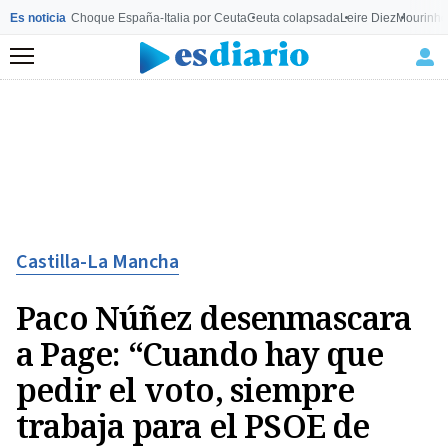
Es noticia
Choque España-Italia por Ceuta
Ceuta colapsada
Leire Diez
Mourinho
Menú
Castilla-La Mancha
Paco Núñez desenmascara
a Page: “Cuando hay que
pedir el voto, siempre
trabaja para el PSOE de