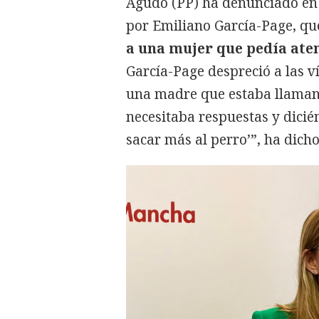
Agudo (PP) ha denunciado en 
por Emiliano García-Page, q
a una mujer que pedía ate
García-Page despreció a las v
una madre que estaba llaman
necesitaba respuestas y dicié
sacar más al perro’”, ha dich