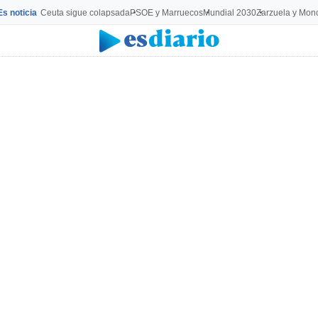
Es noticia
Ceuta sigue colapsada
PSOE y Marruecos
Mundial 2030
Zarzuela y Mon