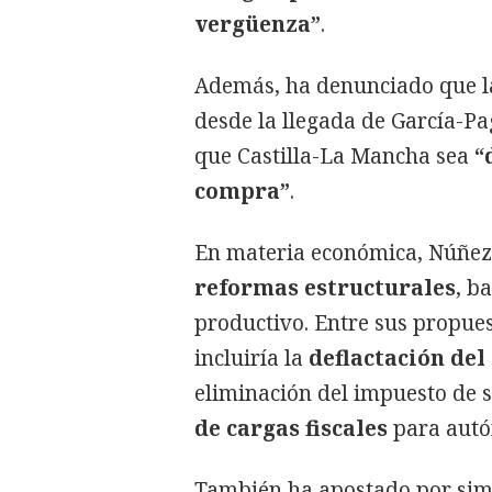
vergüenza”
.
Además, ha denunciado que l
desde la llegada de García-P
que Castilla-La Mancha sea
“
compra”
.
En materia económica, Núñez
reformas estructurales
, b
productivo. Entre sus propue
incluiría la
deflactación de
eliminación del impuesto de 
de cargas fiscales
para autó
También ha apostado por simp