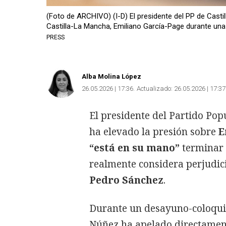
(Foto de ARCHIVO) (I-D) El presidente del PP de Castil
Castilla-La Mancha, Emiliano García-Page durante una
PRESS
Alba Molina López
26.05.2026 | 17:36
Actualizado:
26.05.2026 | 17:37
El presidente del Partido Pop
ha elevado la presión sobre
E
“está en su mano”
terminar c
realmente considera perjudici
Pedro Sánchez
.
Durante un desayuno-coloqui
Núñez ha apelado directamen