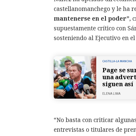
castellanomanchego y le ha 
mantenerse en el poder”
, 
supuestamente crítico con Sá
sosteniendo al Ejecutivo en e
CASTILLA-LA MANCHA
Page se su
una advert
siguen así
ELENA LIMA
“No basta con criticar alguna
entrevistas o titulares de pr