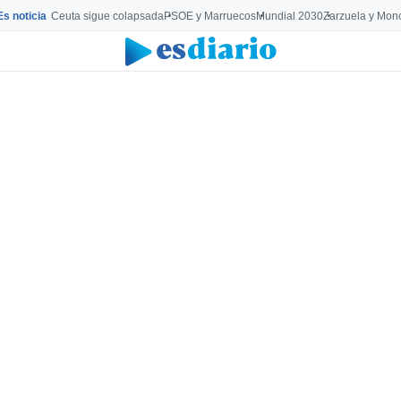
Es noticia
Ceuta sigue colapsada
PSOE y Marruecos
Mundial 2030
Zarzuela y Mon