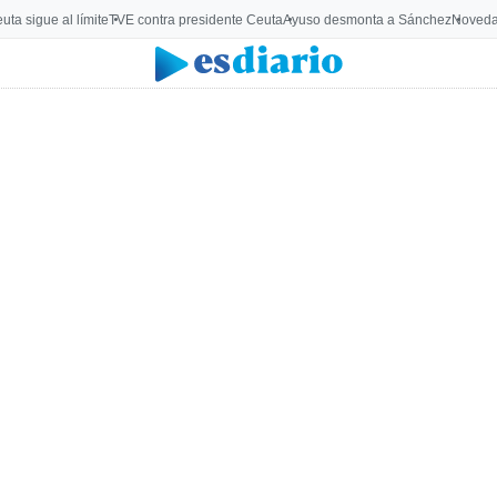
uta sigue al límite
TVE contra presidente Ceuta
Ayuso desmonta a Sánchez
Noveda