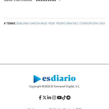
EMILIANO GARCÍA-PAGE
PSOE
PEDRO SÁNCHEZ
CORRUPCIÓN
CASTIL
Copyright ©2026 El Semanal Digital, S.L.
Facebook
Twitter
LinkedIn
Instagram
YouTube
TikTok
Telegram