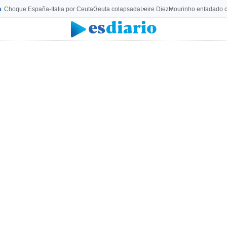
a
Choque España-Italia por Ceuta
Ceuta colapsada
Leire Diez
Mourinho enfadado c