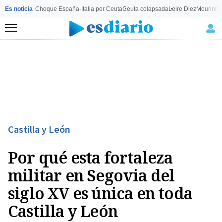
Es noticia
Choque España-Italia por Ceuta
Ceuta colapsada
Leire Diez
Mourinho
Menú
Castilla y León
Por qué esta fortaleza
militar en Segovia del
siglo XV es única en toda
Castilla y León