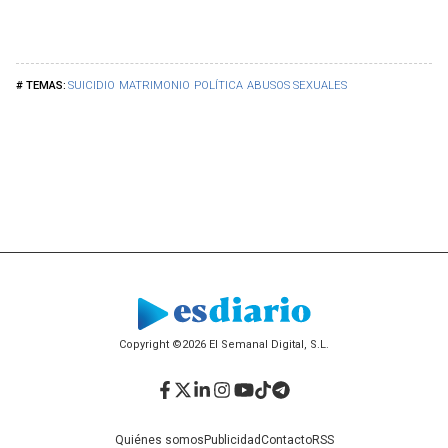
SUICIDIO
MATRIMONIO
POLÍTICA
ABUSOS SEXUALES
Copyright ©2026 El Semanal Digital, S.L.
Facebook
Twitter
LinkedIn
Instagram
YouTube
TikTok
Telegram
Quiénes somos
Publicidad
Contacto
RSS