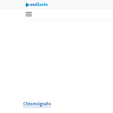
Menú
Chismógrafo