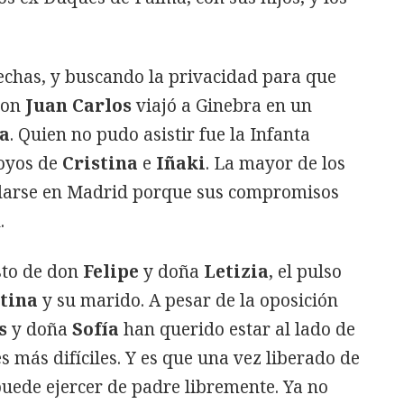
echas, y buscando la privacidad para que
don
Juan Carlos
viajó a Ginebra en un
ía
. Quien no pudo asistir fue la Infanta
poyos de
Cristina
e
Iñaki
. La mayor de los
darse en Madrid porque sus compromisos
.
sto de don
Felipe
y doña
Letizia
, el pulso
tina
y su marido. A pesar de la oposición
s
y doña
Sofía
han querido estar al lado de
s más difíciles. Y es que una vez liberado de
uede ejercer de padre libremente. Ya no