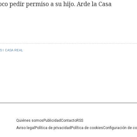
co pedir permiso a su hijo. Arde la Casa
 I
CASA REAL
Quiénes somos
Publicidad
Contacto
RSS
Aviso legal
Política de privacidad
Política de cookies
Configuración de c