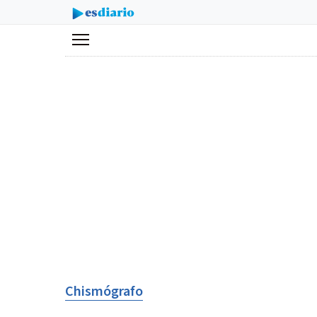
Menú
Chismógrafo