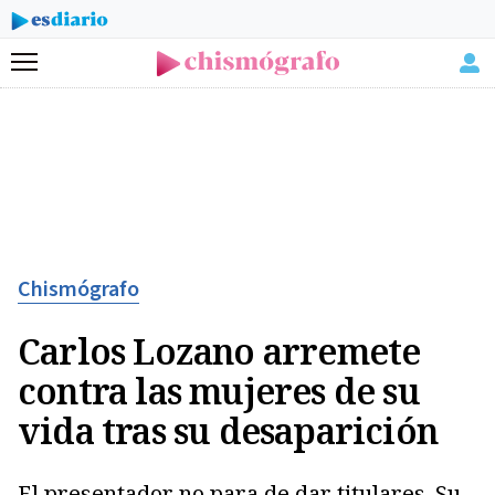
Menú
Chismógrafo
Carlos Lozano arremete
contra las mujeres de su
vida tras su desaparición
El presentador no para de dar titulares. Su