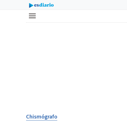
Menú
Chismógrafo