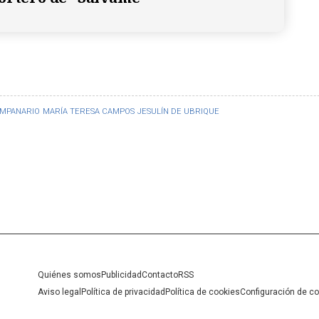
AMPANARIO
MARÍA TERESA CAMPOS
JESULÍN DE UBRIQUE
Quiénes somos
Publicidad
Contacto
RSS
Aviso legal
Política de privacidad
Política de cookies
Configuración de c