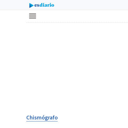
Menú
Chismógrafo