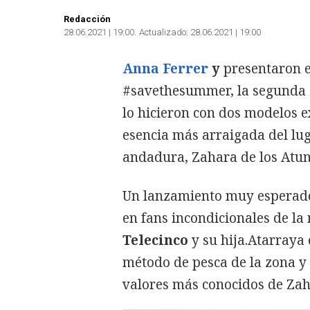
Redacción
28.06.2021 | 19:00
Actualizado:
28.06.2021 | 19:00
Anna Ferrer
y
presentaron e
#savethesummer, la segunda c
lo hicieron con dos modelos 
esencia más arraigada del lug
andadura, Zahara de los Atun
Un lanzamiento muy esperado 
en fans incondicionales de la
Telecinco
y su hija.Atarraya
método de pesca de la zona y 
valores más conocidos de Zaha