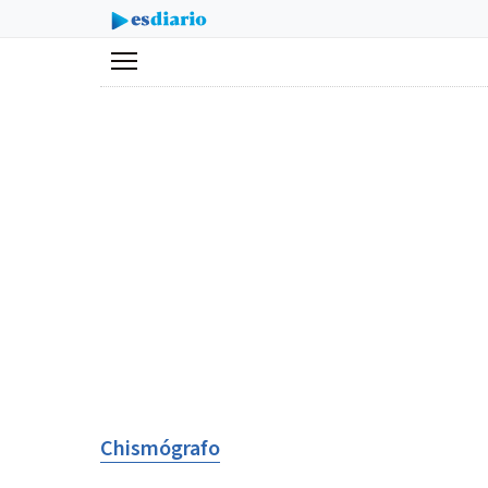
Menú
Chismógrafo