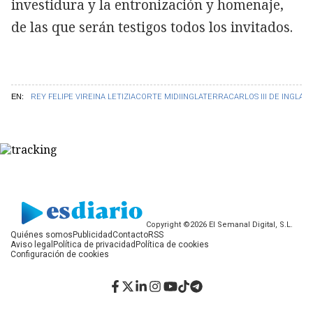
investidura y la entronización y homenaje,
de las que serán testigos todos los invitados.
EN:
REY FELIPE VI
REINA LETIZIA
CORTE MIDI
INGLATERRA
CARLOS III DE INGLAT
Copyright ©2026 El Semanal Digital, S.L.
Quiénes somos
Publicidad
Contacto
RSS
Aviso legal
Política de privacidad
Política de cookies
Configuración de cookies
Facebook
Twitter
LinkedIn
Instagram
YouTube
TikTok
Telegram