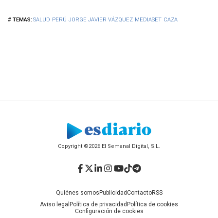
SALUD
PERÚ
JORGE JAVIER VÁZQUEZ
MEDIASET
CAZA
Copyright ©2026 El Semanal Digital, S.L.
Facebook
Twitter
LinkedIn
Instagram
YouTube
TikTok
Telegram
Quiénes somos
Publicidad
Contacto
RSS
Aviso legal
Política de privacidad
Política de cookies
Configuración de cookies