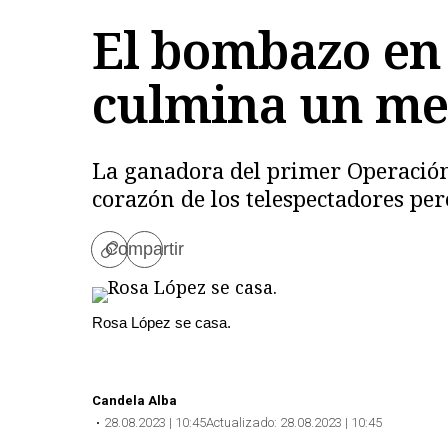
El bombazo en 
culmina un mes
La ganadora del primer Operación
corazón de los telespectadores pe
Compartir
Copiar
enlace
Rosa López se casa.
Candela Alba
28.08.2023 | 10:45
Actualizado:
28.08.2023 | 10:45