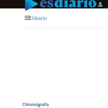
Logi
ESdiario
Menú
Chismógrafo