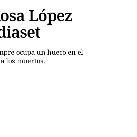
Rosa López
diaset
empre ocupa un hueco en el
a los muertos.